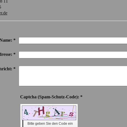
88 11
5
r.de
Name:
*
resse:
*
richt:
*
Captcha (Spam-Schutz-Code): *
Bitte geben Sie den Code ein